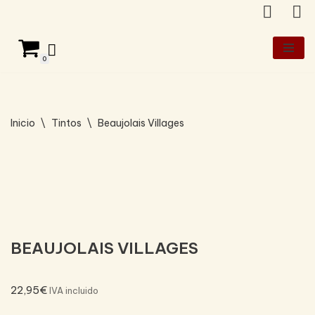
Saltar
al
0
contenido
Inicio
\
Tintos
\
Beaujolais Villages
BEAUJOLAIS VILLAGES
22,95
€
IVA incluido