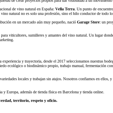
 inquietud de crear proyectos propios para dar visibilidad a un movimie
nacional de vino natural en España:
Vella Terra
. Un punto de encuentro
 vino natural no es solo una profesión, sino el hilo conductor de todo 
tribución en un mercado aún muy pequeño, nació
Garage Store
: un pro
ad para viticultores, sumilleres y amantes del vino natural. Un lugar do
arketing.
tra experiencia y trayectoria, desde el 2017 seleccionamos nuestras bod
viñedo ecológico o biodinámico propio, trabajo manual, fermentación con 
n variedades locales y trabajan sin atajos. Nosotros confiamos en ellos,
ña y Europa, además de tienda física en Barcelona y tienda online.
verdad, territorio, respeto y oficio.