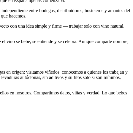
nto que en España apenas comenzaba.
 independiente entre bodegas, distribuidores, hosteleros y amantes del
lo que hacemos.
yecto con una idea simple y firme — trabajar solo con vino natural.
nde el vino se bebe, se entiende y se celebra. Aunque comparte nombre,
egas en origen: visitamos viñedos, conocemos a quienes los trabajan y
levaduras autóctonas, sin aditivos y sulfitos solo si son mínimos,
 y ellos en nosotros. Compartimos datos, viñas y verdad. Lo que bebes