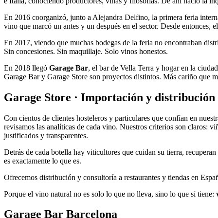
e Italia, conociendo productores, viñas y filosofías. De ahí nació la
En 2016 coorganizó, junto a Alejandra Delfino, la primera feria inter
vino que marcó un antes y un después en el sector. Desde entonces, el
En 2017, viendo que muchas bodegas de la feria no encontraban dis
Sin concesiones. Sin maquillaje. Solo vinos honestos.
En 2018 llegó
Garage Bar
, el bar de Vella Terra y hogar en la ciud
Garage Bar y Garage Store son proyectos distintos. Más cariño que m
Garage Store · Importación y distribución
Con cientos de clientes hosteleros y particulares que confían en nues
revisamos las analíticas de cada vino. Nuestros criterios son claros: 
justificados y transparentes.
Detrás de cada botella hay viticultores que cuidan su tierra, recupera
es exactamente lo que es.
Ofrecemos distribución y consultoría a restaurantes y tiendas en Espa
Porque el vino natural no es solo lo que no lleva, sino lo que sí tiene:
Garage Bar Barcelona