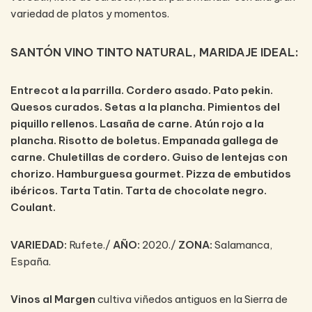
variedad de platos y momentos.
SANTÓN VINO TINTO NATURAL, MARIDAJE IDEAL:
Entrecot a la parrilla. Cordero asado. Pato pekin.
Quesos curados. Setas a la plancha. Pimientos del
piquillo rellenos.​ Lasaña de carne.​ Atún rojo a la
plancha.​ Risotto de boletus. Empanada gallega de
carne.​ Chuletillas de cordero. Guiso de lentejas con
chorizo.​ Hamburguesa gourmet​. Pizza de embutidos
ibéricos. Tarta Tatin. Tarta de chocolate negro.
Coulant.
VARIEDAD:
Rufete./
AÑO:
2020./
ZONA:
Salamanca,
España.
Vinos al Margen
cultiva viñedos antiguos en la Sierra de