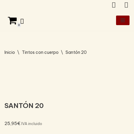
Saltar
al
0
contenido
Inicio
\
Tintos con cuerpo
\
Santón 20
SANTÓN 20
25,95
€
IVA incluido