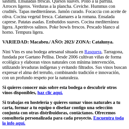
sashimi. Ensaladas frescas. Quesos suaves. Pollo a la parrilla.
Arroces ligeros. Verduras a la plancha. Ceviche. Hummus con
crudités. Tapas mediterráneas. Jamón curado. Focaccia con aceite de
oliva. Cocina vegetal fresca. Calamares a la romana. Ensalada
caprese. Patatas asadas. Embutidos suaves. Cocina mediterránea
ligera. Aperitivos salinos. Poke bowls frescos. Pescado blanco al
horno. Tempura ligera.
VARIEDAD: Macabeu./ AÑO: 2023/ ZONA: Catalunya.
Nini Vins es una bodega artesanal situada en
Rasquera
, Tarragona,
fundada por Gaetano Pellisa. Desde 2006 cultivan viñas de forma
ecológica y elaboran vinos naturales con mínima intervención,
utilizando levaduras indígenas y evitando filtrados. Sus vinos buscan
expresar el alma del terruño, combinando tradición e innovación,
con un profundo respeto por la naturaleza.
Si quieres conocer más sobre esta bodega o descubrir otros
vinos disponibles,
haz clic aquí.
Si trabajas en hostelería y quieres sumar vinos naturales a tu
carta, formar a tu equipo o diseñar contigo una selección
conjunta con otras distribuidoras, contáctanos. Ofrecemos
consultoría personalizada para cada proyecto.
Encuentra toda
la info aquí.