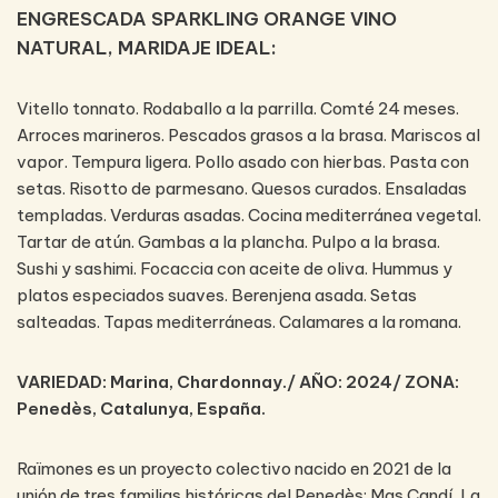
ENGRESCADA SPARKLING ORANGE VINO
NATURAL, MARIDAJE IDEAL:
Vitello tonnato. Rodaballo a la parrilla. Comté 24 meses.
Arroces marineros. Pescados grasos a la brasa. Mariscos al
vapor. Tempura ligera. Pollo asado con hierbas. Pasta con
setas. Risotto de parmesano. Quesos curados. Ensaladas
templadas. Verduras asadas. Cocina mediterránea vegetal.
Tartar de atún. Gambas a la plancha. Pulpo a la brasa.
Sushi y sashimi. Focaccia con aceite de oliva. Hummus y
platos especiados suaves. Berenjena asada. Setas
salteadas. Tapas mediterráneas. Calamares a la romana.
VARIEDAD: Marina, Chardonnay./ AÑO: 2024/ ZONA:
Penedès, Catalunya, España.
Raïmones es un proyecto colectivo nacido en 2021 de la
unión de tres familias históricas del Penedès: Mas Candí, La