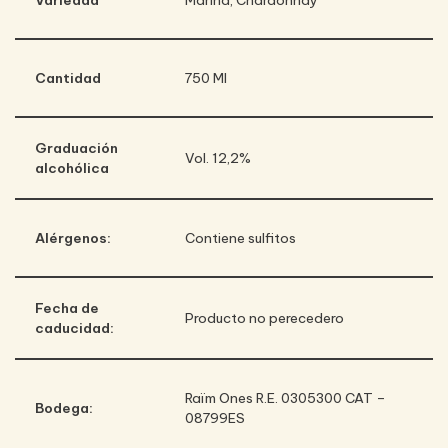
Variedad
Marina, Chardonnay
Cantidad
750 Ml
Graduación
Vol. 12,2%
alcohólica
Alérgenos:
Contiene sulfitos
Fecha de
Producto no perecedero
caducidad:
Raïm Ones R.E. 0305300 CAT –
Bodega:
08799ES