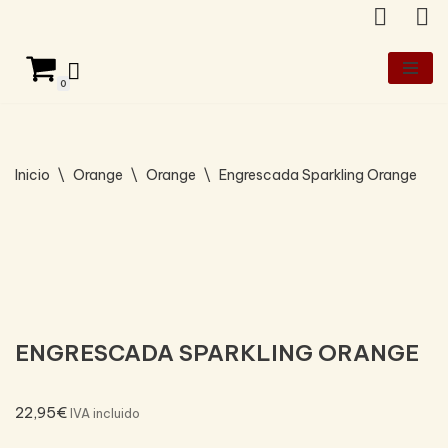
Saltar
al
0
contenido
Inicio
\
Orange
\
Orange
\
Engrescada Sparkling Orange
ENGRESCADA SPARKLING ORANGE
22,95
€
IVA incluido