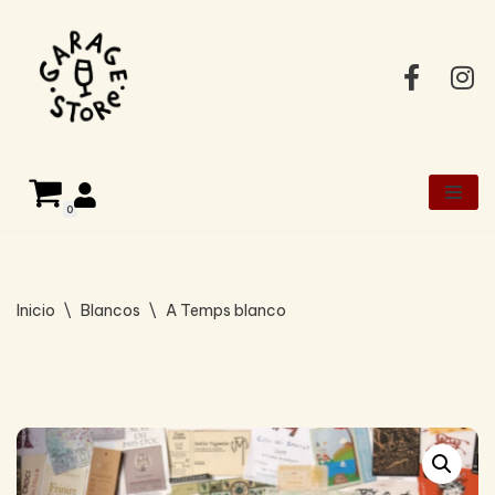
Saltar
al
contenido
0
Inicio
\
Blancos
\
A Temps blanco