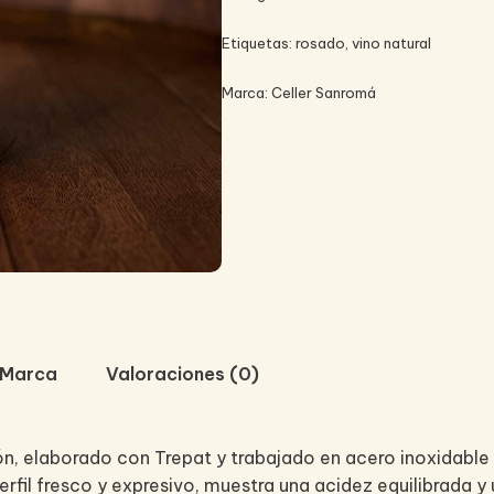
Etiquetas:
rosado
,
vino natural
Marca:
Celler Sanromá
Marca
Valoraciones (0)
elón, elaborado con Trepat y trabajado en acero inoxidab
fil fresco y expresivo, muestra una acidez equilibrada y 