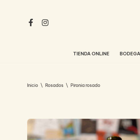
Saltar
al
contenido
TIENDA ONLINE
BODEG
Inicio
\
Rosados
\
Pironia rosado