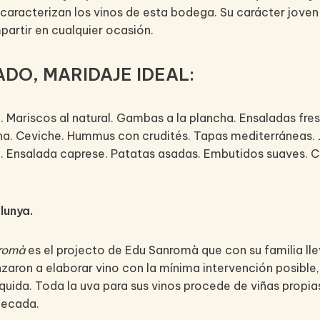
 caracterizan los vinos de esta bodega. Su carácter joven
mpartir en cualquier ocasión.
DO, MARIDAJE IDEAL:
 Mariscos al natural. Gambas a la plancha. Ensaladas fresc
ancha. Ceviche. Hummus con crudités. Tapas mediterráneas
 Ensalada caprese. Patatas asadas. Embutidos suaves. Coc
lunya.
nromà
es el projecto de Edu Sanromà que con su familia ll
aron a elaborar vino con la mínima intervención posible,
líquida. Toda la uva para sus vinos procede de viñas propi
decada.