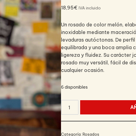
18,95
€
IVA incluido
Un rosado de color melón, elab
inoxidable mediante maceració
levaduras autóctonas. De perfil
equilibrada y una boca amplia 
ligereza y fluidez. Su carácter 
rosado muy versátil, fácil de di
cualquier ocasión.
6 disponibles
A
Categoría:
Rosados