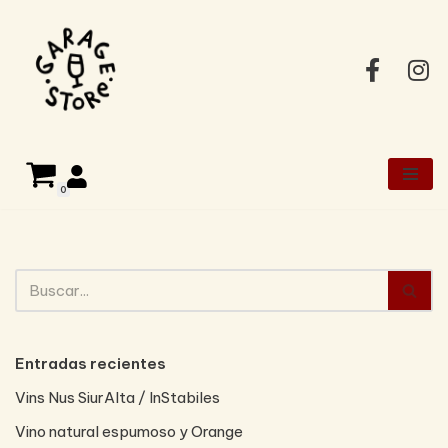
Saltar
al
contenido
0
Entradas recientes
Vins Nus SiurAlta / InStabiles
Vino natural espumoso y Orange